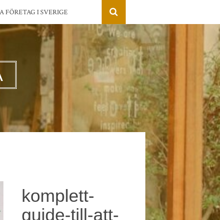
A FÖRETAG I SVERIGE
A
komplett-
guide-till-att-