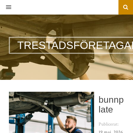
MENU
TRESTADSFÖRETAGA
bunnp
late
Publicerat:
19 maj, 2026