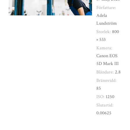
Författare:
Adela
Lundström
Storlek:
800
× 533
Kamera:
Canon EOS
5D Mark III
Bländare:
2.8
Brännvidd:
85
ISO:
1250
Slutartid:
0.00625