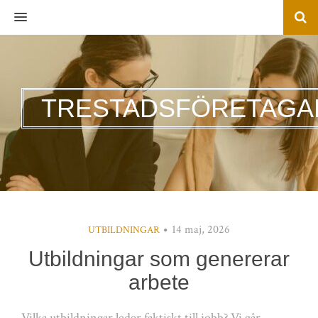
MENU
TRESTADSFÖRETAGA
14 maj, 2026
UTBILDNINGAR
Utbildningar som genererar
arbete
Vilka utbildningar leder faktiskt till jobb? Vi går